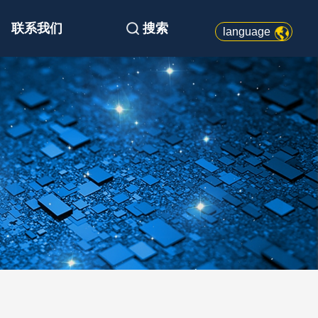
联系我们
搜索
language