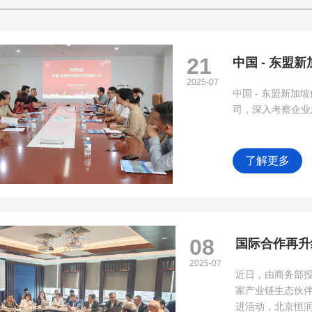
21
2025-07
中国 - 东盟新加
司，深入考察企业
了解更多
08
国际合作再升
2025-07
近日，由商务部投
家产业链生态伙伴
进活动，北京恒