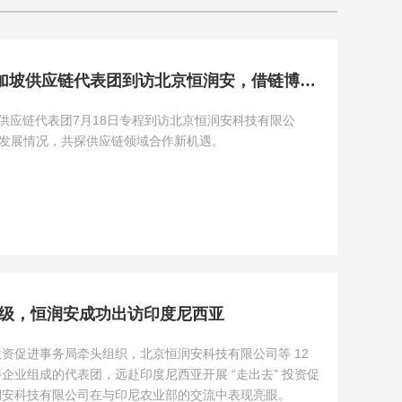
中国 - 东盟新加坡供应链代表团到访北京恒润安，借链博会东风共寻合作新篇章
坡供应链代表团7月18日专程到访北京恒润安科技有限公
发展情况，共探供应链领域合作新机遇。
级，恒润安成功出访印度尼西亚
资促进事务局牵头组织，北京恒润安科技有限公司等 12
企业组成的代表团，远赴印度尼西亚开展 “走出去” 投资促
润安科技有限公司在与印尼农业部的交流中表现亮眼。