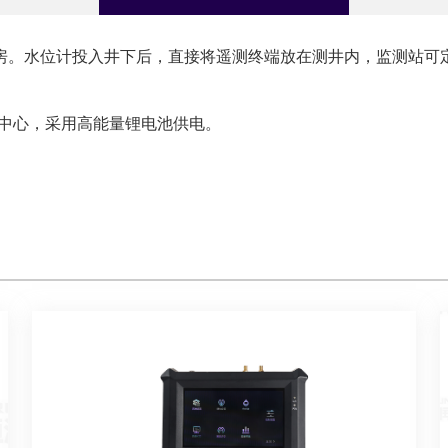
房。水位计投入井下后，直接将
遥测终端
放在测井内
，
监测站
可
控中心，采用高能量锂电池供电。