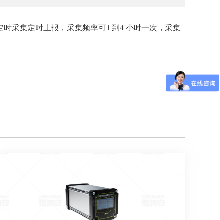
定时采集定时上报，采集频率可
1 到4 小时一次
，
采集