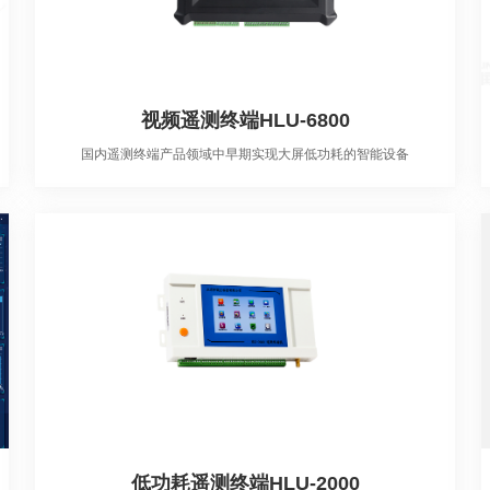
视频遥测终端HLU-6800
国内遥测终端产品领域中早期实现大屏低功耗的智能设备
低功耗遥测终端HLU-2000