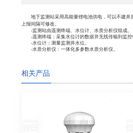
地下监测站采用高能量锂电池供电，
可以不建井
上报间隔可修改。
-监测站由遥测终端、水位计、水质分析仪组成。
-遥测终端：采集水位计的数据并无线传输到监
-水位计：测量监测井水位。
-水质分析仪：一体化多参数水质分析仪。
相关产品