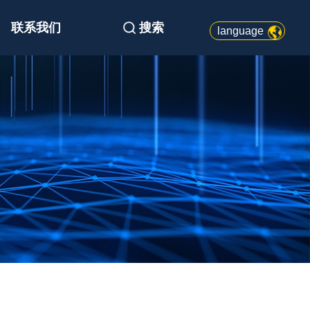
联系我们
搜索
language